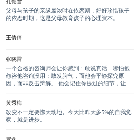
孔德雪
父母与孩子的亲缘最浓时在依恋期，好好珍惜孩子
的依恋时期，这是父母教育孩子的心理资本。
王倩倩
张晓雷
一个合格的咨询师会让你感到：敢说真话，哪怕抱
怨咨他咨询没用；敢发脾气，而他会平静探究原
因，而非反击辩解。 他会记住你提过的细节，让你
感到被认真对待。边界清晰稳定，让你安心。每次
谈完虽然累，但心里堵着的石头会松动一些——这
黄秀梅
就是正面体验。 反之，不合格的咨询师会让你小心
改变不一定要惊天动地。今天比昨天多5%的自我觉
翼翼，怕说错话得罪他；总忘记你说过的事，让你
察，就是进步。
觉得不被重视； 你一生气，他就辩解或指责你；边
界混乱，每次谈完更焦虑、更自我怀疑。 简单总
结：合格的咨询师是你感到“和他一起，我能面对自
罗鑫