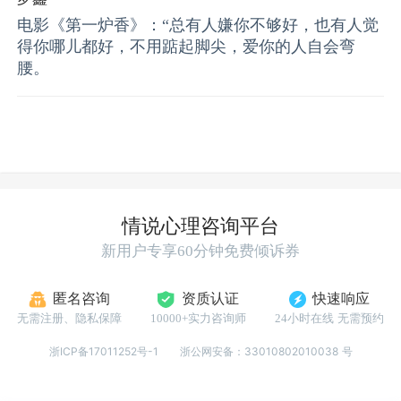
己”，感觉放松愉悦；反面是“和他一起，我更不想
电影《第一炉香》：“总有人嫌你不够好，也有人觉
面对自己”，更紧张和自我怀疑！ 你遇到的咨询师
得你哪儿都好，不用踮起脚尖，爱你的人自会弯
给你什么感觉呢？
腰。 ​​​
情说心理咨询平台
新用户专享60分钟免费倾诉券
匿名咨询
资质认证
快速响应
无需注册、隐私保障
10000+实力咨询师
24小时在线 无需预约
浙ICP备17011252号-1
浙公网安备：33010802010038 号