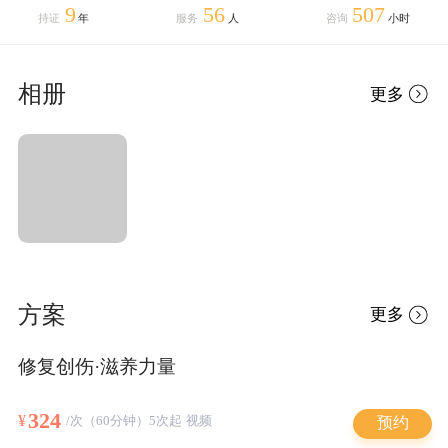
9
56
507
持证
年
服务
人
咨询
小时
相册
更多
方案
更多
修复创伤·滋养力量
324
¥
/次（60分钟）5次起 视频
预约