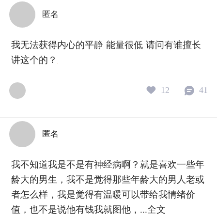
的相遇与扶持。这需要勇气，更需
改变之所以困
匿名
要方法： 1. 区分“自我”与“角色”：
力，而是因为
觉察你在关系中，有多少言行是发
威胁。于是我
自本心，又有多少是在履行“伴侣应
掩盖迷茫。 但你知道吗？人类的可
我无法获得内心的平静 能量很低 请问有谁擅长
尽的责任”？ 2. 建立健康的“关系边
塑性远超想象
讲这个的？
界”：这不是疏远，而是清晰“什么
每当我们尝试
是我的事，什么是我们的事”。健康
时，大脑就会
12
41
的边界是自信与尊重的体现，反而
这意味着成长
能杜绝耗人的相互猜测。 3. 发展“关
可以培养的习惯。 真正的
系中的个体性”：支持彼此拥有独处
无所畏惧，而
的时间、独立的爱好与社会联结。
一步。 改变往往始于一个微小的问
匿名
个体的丰富，是关系活力的源泉。
题：“如果不
真正的亲密，不会要求你修剪自己
哪件不同的事
我不知道我是不是有神经病啊？就是喜欢一些年
的枝叶。它像一片沃土，允许你们
耗你的请求，
龄大的男生，我不是觉得那些年龄大的男人老或
以各自最舒展的姿态，共同生长，
已久的计划。
者怎么样，我是觉得有温暖可以带给我情绪价
彼此见证。 如果你在寻找这条平衡
择，正在重塑
之道时感到困惑或孤独，我会借助
权。 如果你的内心正在经历一场沉
值，也不是说他有钱我就图他，...
全文