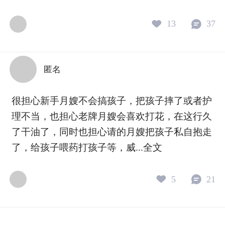
心理学的方法，帮助你看清互动的
默的变革，或
模式，搭建沟通的桥梁，在深刻的
我们一起，把
13
37
联结中，依然能坚定地成为自己。
变成实实在在
匿名
很担心新手月嫂不会搞孩子，把孩子摔了或者护
理不当，也担心老牌月嫂会喜欢打花，在这行久
了干油了，同时也担心请的月嫂把孩子私自抱走
了，给孩子喂药打孩子等，威...
全文
5
21