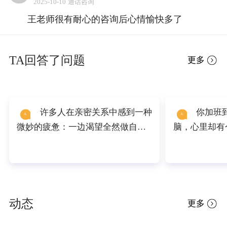
2025-10-10 通话咨询
王老师很有耐心的咨询后心情愉快多了
TA回答了问题
更多
许多人在亲密关系中感到一种
你加班到深夜，疲惫地关上电
A
A
微妙的疲惫：一边渴望全然做自
脑，心里却有
己，一边又担心真实的自我会破坏
我想要的生活
关系的和谐。这并非个性软弱，而
起，你依然准
往往源于我们无意识陷入了 “关系剧
的日程。表面
本” —— 扮演对方期待的角色，换
楚，内心某个角
取安全感与认可。 心理学家认为，
理学中有个概
动态
更多
最高质量的亲密关系不是两个“完美
我们呆在熟悉
角色”的搭配，而是两个 “真实自我”
乐，也会因为