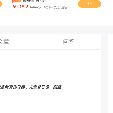
预约
￥115.2
￥120
/次(60分钟)5次起 通话
文章
问答
家庭教育指导师，儿童督导员，高级
）