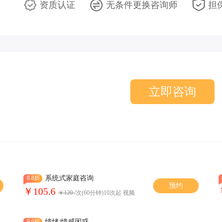
资质认证
无条件更换咨询师
担
立即咨询
8.8折
系统式家庭咨询
预约
￥105.6
￥120
/次(60分钟)10次起 视频
9.6折
情绪/情感困惑