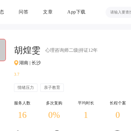
态
问答
文章
App下载
胡煌雯
心理
咨询
师二级
|持证12年
湖南 | 长沙
3.7
情绪压力
亲子教育
服务人数
多次复购
平均时长
长程个案
16
0%
1
0