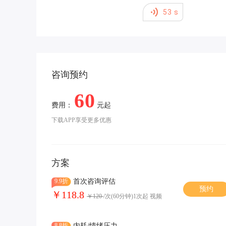
53
s
咨询预约
60
费用：
元起
下载APP享受更多优惠
方案
9.9折
首次咨询评估
预约
￥118.8
￥120
/次(60分钟)1次起 视频
8.8折
内耗/情绪压力