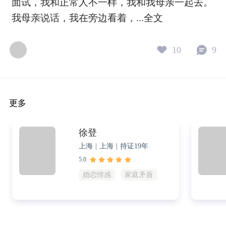
面试，我和正常人不一样，我和我母亲一起去。
内倾的人，面对外界的混乱和不可
得。这不是被
我母亲说话，我在旁边看着，...
全文
控，最有效的自我保护，就是为自
次凝望里，一点
己创造一个小型的、自洽的宇宙。
9年，母亲去
10
9
在这个宇宙里，没有东西是闯入
画，《画家母
的，没有声音是刺耳的。 哈默修伊
素描，母亲闭
用了几十年，画了上百次那个房
了。 十七年
间，是在一遍一遍地加固自己的
很差、画风很
更多
锚。 如果你也是一个容易被外界消
也最专注的方
耗的人，常常觉得这个时代的噪音
后一段路。 
让你无处可逃。哈默修伊的故事或
着痊愈。它是
徐登
许可以给你一个不太一样的方向。
完。旁边最好
上海 | 上海 | 持证19年
你不需要跟上所有的潮流，不需要
劝，只是安静
5.0
回应所有的声音。你可以在心里为
的痛苦是真的
婚恋情感
家庭矛盾
自己留出一个安静的角落。在这个
的朋友，也许
角落里，你是规则的制定者，你是
者。不用讲道
秩序的守护者。 回到那里，你就安
来。只需要待
定了。 安静，本身也是一种力量。
他：我看见了