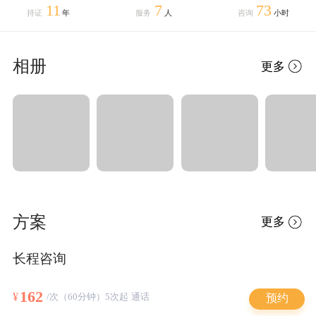
11
7
73
持证
年
服务
人
咨询
小时
相册
更多
方案
更多
长程咨询
162
¥
/次（60分钟）5次起 通话
预约