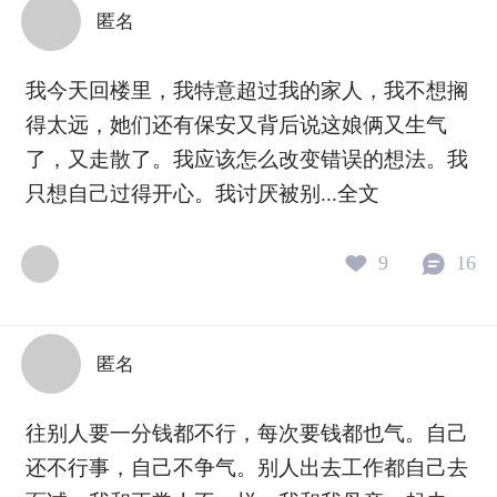
的背影。窗外那个色彩爆炸的时
着是麻木，底
匿名
代，好像跟他一点关系都没有。 这
的荒凉。 弗
是一种高度敏感的内倾者的生存方
给她一个对象
我今天回楼里，我特意超过我的家人，我不想搁
式。 对于这种人来说，外部世界的
言，就用凝视
纷扰本身就会带来消耗。那么多
投注注意力的
得太远，她们还有保安又背后说这娘俩又生气
的“新”，那么多的“你必须跟上”，如
儿子专注地看
了，又走散了。我应该怎么改变错误的想法。我
果不加过滤地接收，内心的秩序会
在说：妈妈，
只想自己过得开心。我讨厌被别...
全文
碎掉。 于是，哈默修伊死守一种近
收回来，看向
乎复古的画法，不是为了怀旧，而
看见，就是连
是为了在汹涌的潮流里，给自己守
不会彻底掉进
9
16
住一小间不被冲走的房间。 你看他
步。一个想死
怎么画那个房间。 永远是那扇窗，
了。情绪不流
永远是那种光线，永远是桌子、背
么都卡住了。
匿名
影、椅子。他从来不画新鲜的东
一看几个小时
西，不画外界发生的事。他不厌其
不回避地看着
往别人要一分钱都不行，每次要钱都也气。自己
烦地，一遍又一遍地，回到同一个
疲惫、破碎。
房间。 这种重复，本身就是一种对
几千个小时。
还不行事，自己不争气。别人出去工作都自己去
抗外在混乱的仪式。 一个高度敏感
样东西：我依