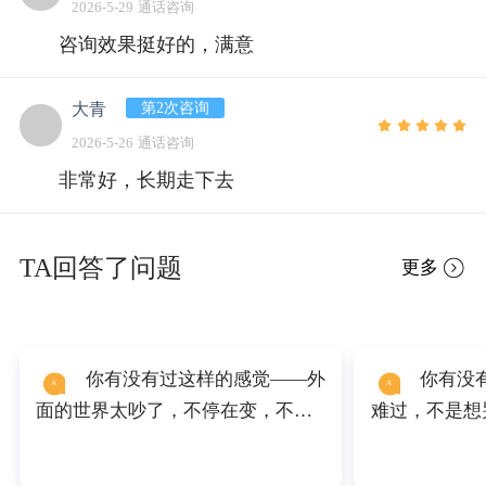
2026-5-29 通话咨询
咨询效果挺好的，满意
第2次咨询
大青
2026-5-26 通话咨询
非常好，长期走下去
TA回答了问题
更多
你有没有过这样的感觉——外
你有没有过这种感觉——不是
A
A
面的世界太吵了，不停在变，不停
难过，不是想
在喊，你只想找一个地方，把门关
做了，连呼吸
上。 丹麦画家哈默修伊，画了一辈
抑郁的表现。 