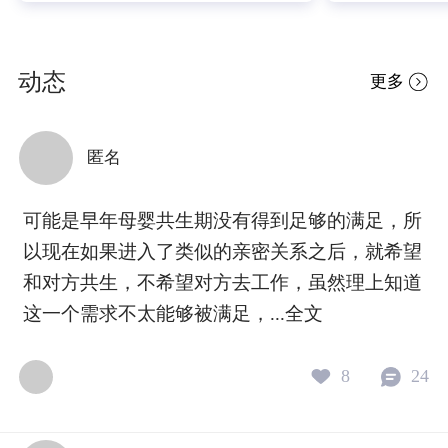
子关上门以后的世界。 他的画有一
弗洛伊德的父
种奇异的时间感。一切好像凝固
了，重度抑郁
了。没有故事，没有事件，没有人
被救回来，但
动态
更多
在做什么。只有一个房间，一扇
话，每天躺着
窗，一道安静的光。什么都没发
你跟她说“想
生，但你看着它，心里那些乱糟糟
抑郁不是不想
匿名
的声音，也跟着慢慢静下来。 哈默
来”的开关，
修伊生活的时代，正是西方艺术最
了。 弗洛伊
喧闹的年代。印象派在打破旧的色
句：妈妈，愿
可能是早年母婴共生期没有得到足够的满足，所
彩规则，野兽派在释放狂暴的情
当模特？ 从1
以现在如果进入了类似的亲密关系之后，就希望
绪。 毕加索已经把人的脸拆成几何
年，他画了十
和对方共生，不希望对方去工作，虽然理上知道
块。所有人都在往前冲，都在比谁
神分析里有一
这一个需求不太能够被满足，...
全文
更先锋，谁更革命。 哈默修伊完全
郁，往往是因
不理这些。 他一个人待在哥本哈根
对象。爱过的
一间旧公寓里，画来画去，永远是
工作——不在
8
24
灰色、白色、灰蓝色。永远是一个
就掉进空洞里
房间、一扇窗、一张桌子还有妻子
样。很多抑郁